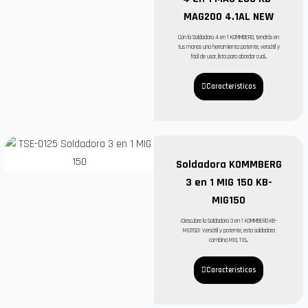
MAG200 4.1AL NEW
Con la Soldadora 4 en 1 KOMMBERG, tendrás en
tus manos una herramienta potente, versátil y
fácil de usar, lista para abordar cual...
Características
Soldadora KOMMBERG
3 en 1 MIG 150 KB-
MIG150
¡Descubre la Soldadora 3 en 1 KOMMBERG KB-
MIG150! Versátil y potente, esta soldadora
combina MIG, TIG...
Características