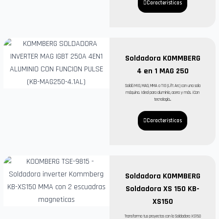
Características
Soldadora KOMMBERG
4 en 1 MAG 250
Soldá MIG, MAG, MMA o TIG (Lift Arc) con una sola
máquina. Ideal para aluminio, acero y más. ¡Con
tecnología...
Características
Soldadora KOMMBERG
Soldadora XS 150 KB-
XS150
Transforma tus proyectos con la Soldadora XS150